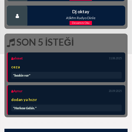
Dj oktay
ASkfm Radyo Dinle
Devamını Oku
SON 5 İSTEĞİ
ahmet
11.08.2025
ceza
"baskin var"
Aynur
20.09.2025
dodan ya hızır
"Herkese Gelsin."