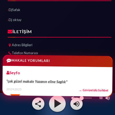
DjSafak
Dj oktay
İLETİŞİM
Adres Bilgileri
Telefon Numarası
E-posta Adresi
MAKALE YORUMLARI
Seyfo
İLETİŞİME GEÇ
"çok güzel makale Yazanın eline Saglık"
20.09.2025
→ Görüntülü Sohbet
50
2019 ASKFM RADYO. TÜM HAKLARI SAKLIDIR. OFSBILISIM