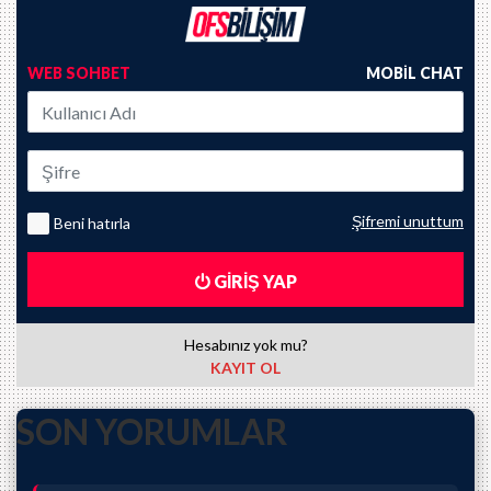
WEB SOHBET
MOBİL CHAT
Şifremi unuttum
Beni hatırla
GİRİŞ YAP
Hesabınız yok mu?
KAYIT OL
SON YORUMLAR